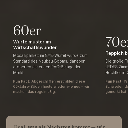
60er
70e
Würfelmuster im
Wirtschaftswunder
Teppich b
Mosaikparkett im 8×8-Würfel wurde zum
Standard des Neubau-Booms, daneben
Die große Te
BILD:
eroberten die ersten PVC-Beläge den
JEDES Zimme
BILD:
70ER
Markt.
Hochflor in
60ER
·
·
TEPPICH
Fun Fact:
WÜRFELMUSTER
Abgeschliffen erstrahlen diese
Fun Fact:
BIS
19
IM
INS
60-Jahre-Böden heute wieder wie neu – wir
Schweden de
WIRTSCHAFTSWUNDER
BAD
machen das regelmäßig.
gemerkt hat 
Egal, was als Nächstes kommt — wir