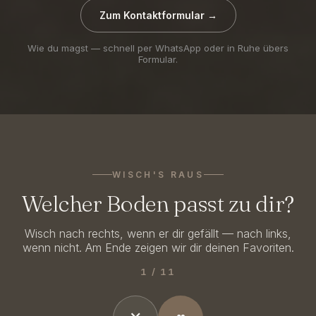
Zum Kontaktformular →
Wie du magst — schnell per WhatsApp oder in Ruhe übers
Formular.
WISCH'S RAUS
Eiche
Welcher Boden passt zu dir?
natur
Warm
Wisch nach rechts, wenn er dir gefällt — nach links,
·
wenn nicht. Am Ende zeigen wir dir deinen Favoriten.
zeitlos
·
1 / 11
geölt