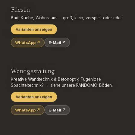
Trittschall & Bodenaufbau erneuern
Fliesen
Untergrund & Feuchtigkeit
denkmalgerecht
Bad, Küche, Wohnraum — groß, klein, verspielt oder edel.
Varianten anzeigen
WhatsApp ↗
E-Mail ↗
Großformat / XXL-Platten
Feinsteinzeug (Holz-/Beton-/Marmoroptik)
Mosaik & Bordüren
Naturstein
Bad & Dusche
Küchenrückwand
Terrasse/Außen
Wandgestaltung
Verlegemuster (gerade/diagonal/Fischgrät)
Kreative Wandtechnik & Betonoptik. Fugenlose
Spachteltechnik? → siehe unsere PANDOMO-Böden.
Varianten anzeigen
WhatsApp ↗
E-Mail ↗
Betonoptik / Spachteltechnik
Tapezieren (Vlies/Muster/Fototapete)
Wischtechnik & Lasuren
Kalk-/Lehmputz