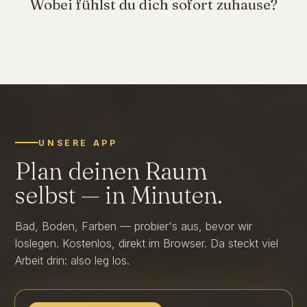
Wobei fühlst du dich sofort zuhause?
Warmes Holz unter den
Alte Dielen mit
Eine Wand in kräftiger
Füßen
Klare, glatte Flächen
Geschichte
Farbe
UNSERE APP
Plan deinen Raum
selbst — in Minuten.
Bad, Boden, Farben — probier's aus, bevor wir
loslegen. Kostenlos, direkt im Browser. Da steckt viel
Arbeit drin: also leg los.