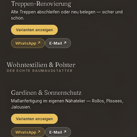
Struktur-/Dekorputz
Anstrich/Malerarbeiten
Treppen-Renovierung
fugenlose Wand (→ PANDOMO Wall)
Alte Treppen abschleifen oder neu belegen — sicher und
schön.
Varianten anzeigen
WhatsApp ↗
E-Mail ↗
Abschleifen & neu versiegeln/ölen
Neu belegen mit Holz
Belegen mit Vinyl/Laminat
Renovierungs-Stufenauflagen
Wohntextilien & Polster
Setzstufen & Handlauf aufarbeiten
DER ECHTE RAUMAUSSTATTER
offen → geschlossen
Gardinen & Sonnenschutz
Maßanfertigung im eigenen Nähatelier — Rollos, Plissees,
Jalousien.
Varianten anzeigen
WhatsApp ↗
E-Mail ↗
Gardinen & Vorhänge nach Maß (Nähatelier)