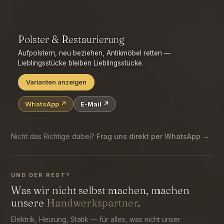
Plissees & Wabenplissees
Rollos / Doppelrollos
Jalousien / Lamellen
Flächen-/Schiebevorhänge
Insektenschutz
Markisen
Polster & Restaurierung
Aufpolstern, neu beziehen, Antikmöbel retten —
Lieblingsstücke bleiben Lieblingsstücke.
Varianten anzeigen
WhatsApp ↗
E-Mail ↗
Möbel neu beziehen (Sofa/Sessel/Stühle)
Aufpolstern & Schaum erneuern
Antik-Restaurierung
Eck- & Sitzbänke
Stoff- & Lederberatung
Nicht das Richtige dabei?
Frag uns direkt per WhatsApp →
UND DER REST?
Was wir nicht selbst machen, machen
unsere
Handwerkspartner
.
Elektrik, Heizung, Statik — für alles, was nicht unser