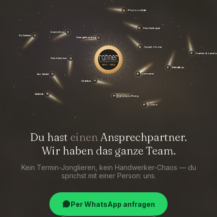
Photovoltaik
Gerüstbau
Schreiner
Fensterbauer
Energieberater
Dachdecker
Smart-Home
Garten & Lands
SEIT 1962
Architekt
Metallbau
Statiker
Sanitär
Zimmerer
Elektrik
Klima & Lüftung
Heizung
Estrich
Du hast
einen
Ansprechpartner.
Wir haben das ganze Team.
Kein Termin-Jonglieren, kein Handwerker-Chaos — du
sprichst mit einer Person: uns.
Per WhatsApp anfragen