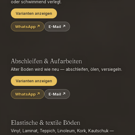
oder schwimmend verlegt.
Varianten anzeigen
WhatsApp ↗
E-Mail ↗
Fertigparkett
Massivparkett & Massivdielen
Landhausdiele XL
Stab- & Mosaikparkett
Fischgrät / Chevron
Industrieparkett
schwimmend oder verklebt
Abschleifen & Aufarbeiten
Alter Boden wird wie neu — abschleifen, ölen, versiegeln.
Varianten anzeigen
WhatsApp ↗
E-Mail ↗
Abschleifen + versiegeln (Lack)
Abschleifen + ölen (Naturöl/Hartwachs)
Färben / Räuchern / Weißöl
Einzelne Dielen reparieren
Elastische & textile Böden
Auffrischung ohne Vollschliff
Vinyl, Laminat, Teppich, Linoleum, Kork, Kautschuk —