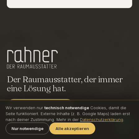
Der Raumausstatter, der immer
eine Lösung hat.
Projekt besprechen
→
Wir verwenden nur
technisch notwendige
Cookies, damit die
Seite funktioniert. Externe Inhalte (z. B. Google Maps) laden erst
Rahner Raumausstattung GmbH & Co. KG
nach deiner Zustimmung. Mehr in der
Datenschutzerklärung
.
SEIT 1962 · GAGGENAU
Nur notwendige
Alle akzeptieren