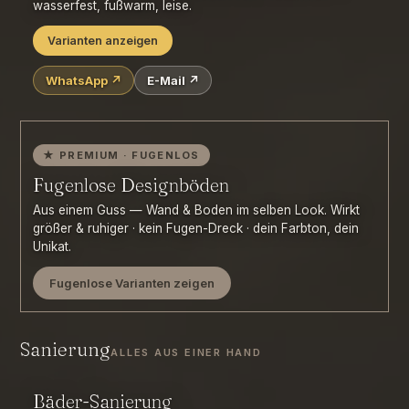
Treppenstufen mit abschleifen
wasserfest, fußwarm, leise.
Varianten anzeigen
WhatsApp ↗
E-Mail ↗
Vinyl/Designboden Klick
Vinyl/Designboden verklebt
Laminat
Teppichboden (verklebt/verspannt)
Linoleum
Kork
Kautschuk
★ PREMIUM · FUGENLOS
Fugenlose Designböden
Aus einem Guss — Wand & Boden im selben Look. Wirkt
größer & ruhiger · kein Fugen-Dreck · dein Farbton, dein
Unikat.
Fugenlose Varianten zeigen
PANDOMO Floor
PANDOMO Loft
Sanierung
ALLES AUS EINER HAND
PANDOMO Wall / Clay
PANDOMO Kudo · Bad
Mikrozement / Beton Ciré
Tadelakt · Dusche
Bäder-Sanierung