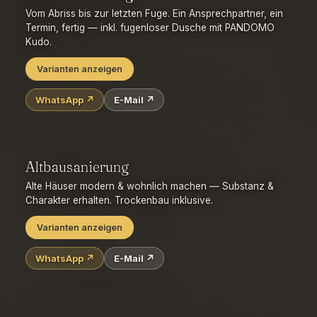
Fugenlose Dusche, Wand & Boden im selben Look.
ab ca.
Vom Abriss bis zur letzten Fuge. Ein Ansprechpartner, ein
80 €/m²
Termin, fertig — inkl. fugenloser Dusche mit PANDOMO
Kudo.
WhatsApp ↗
E-Mail ↗
Varianten anzeigen
WhatsApp ↗
E-Mail ↗
Komplettbad schlüsselfertig
Barrierefreies Bad (bodengleiche Dusche)
Fugenlose Dusche (PANDOMO Kudo)
Wanne raus – Dusche rein
Gäste-WC
Altbausanierung
Wellness-/Spa-Bad
Dusch-WC & Smart-Bad
Alte Häuser modern & wohnlich machen — Substanz &
Charakter erhalten. Trockenbau inklusive.
Varianten anzeigen
WhatsApp ↗
E-Mail ↗
Kernsanierung komplett
Substanz erhalten (Stuck & Dielen aufarbeiten)
Trockenbau: Wände & Decken