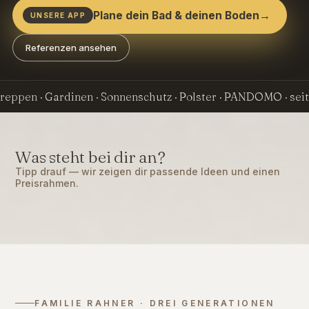
Plane dein Bad & deinen Boden
→
UNSERE APP
Referenzen ansehen
eppen · Gardinen · Sonnenschutz · Polster · PANDOMO · seit 1
Was steht bei dir an?
Gardinen &
Boden
Bad
Tipp drauf — wir zeigen dir passende Ideen und einen
Sonnenschutz
Altbau
→
→
→
Parkett · Vinyl ·
Komplettbad ·
Preisrahmen.
→
Vorhänge · Rollos ·
Kernsanierung ·
Teppich
bodengleiche Dusche
Plissees
Dielen · Trockenbau
FAMILIE RAHNER · DREI GENERATIONEN