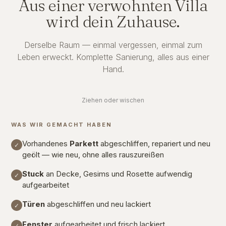
Aus einer verwohnten Villa
wird dein Zuhause.
Derselbe Raum — einmal vergessen, einmal zum
Leben erweckt. Komplette Sanierung, alles aus einer
Hand.
⇔
Ziehen oder wischen
VORHER
NACHHER
WAS WIR GEMACHT HABEN
Vorhandenes
Parkett
abgeschliffen, repariert und neu
✓
geölt — wie neu, ohne alles rauszureißen
Stuck
an Decke, Gesims und Rosette aufwendig
✓
aufgearbeitet
Türen
abgeschliffen und neu lackiert
✓
Fenster
aufgearbeitet und frisch lackiert
✓